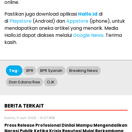
online.
Pastikan juga download aplikasi
Hallo.id
di
di
Playstore
(Android) dan
Appstore
(iphone), untuk
mendapatkan aneka artikel yang menarik. Media
Hallo.id dapat diakses melalui
Google News
. Terima
kasih.
Tag :
BPR
BPR Syariah
Breaking News
Dian Ediana Rae
OJK
BERITA TERKAIT
Kamis, 11 Juni 2026 - 10:37 WIB
Press Release Profesional Dinilai Mampu Mengendalikan
Narasi Publik Ketika Krisis Reputasi Mulai Berkembang