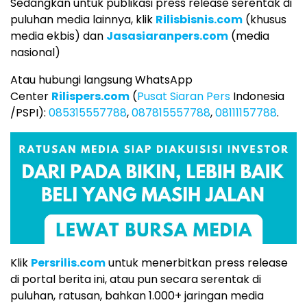
Sedangkan untuk publikasi press release serentak di
puluhan media lainnya, klik
Rilisbisnis.com
(khusus
media ekbis) dan
Jasasiaranpers.com
(media
nasional)
Atau hubungi langsung WhatsApp
Center
Rilispers.com
(
Pusat Siaran Pers
Indonesia
/PSPI):
085315557788
,
087815557788
,
08111157788
.
Klik
Persrilis.com
untuk menerbitkan press release
di portal berita ini, atau pun secara serentak di
puluhan, ratusan, bahkan 1.000+ jaringan media