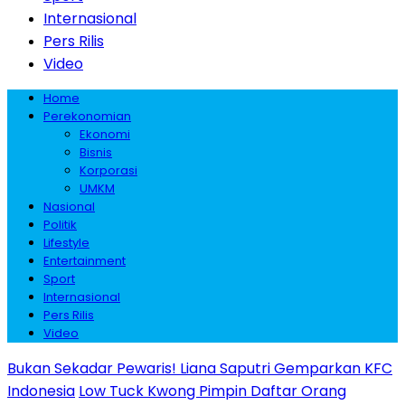
Internasional
Pers Rilis
Video
Home
Perekonomian
Ekonomi
Bisnis
Korporasi
UMKM
Nasional
Politik
Lifestyle
Entertainment
Sport
Internasional
Pers Rilis
Video
Bukan Sekadar Pewaris! Liana Saputri Gemparkan KFC
Indonesia
Low Tuck Kwong Pimpin Daftar Orang