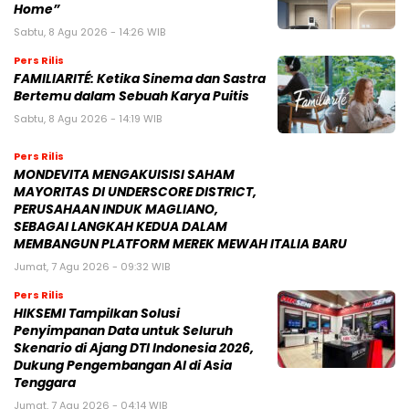
Home”
Sabtu, 8 Agu 2026 - 14:26 WIB
Pers Rilis
FAMILIARITÉ: Ketika Sinema dan Sastra
Bertemu dalam Sebuah Karya Puitis
Sabtu, 8 Agu 2026 - 14:19 WIB
Pers Rilis
MONDEVITA MENGAKUISISI SAHAM
MAYORITAS DI UNDERSCORE DISTRICT,
PERUSAHAAN INDUK MAGLIANO,
SEBAGAI LANGKAH KEDUA DALAM
MEMBANGUN PLATFORM MEREK MEWAH ITALIA BARU
Jumat, 7 Agu 2026 - 09:32 WIB
Pers Rilis
HIKSEMI Tampilkan Solusi
Penyimpanan Data untuk Seluruh
Skenario di Ajang DTI Indonesia 2026,
Dukung Pengembangan AI di Asia
Tenggara
Jumat, 7 Agu 2026 - 04:14 WIB