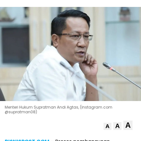
Menteri Hukum Supratman Andi Agtas, (Instagram.com
@supratman08)
A
A
A