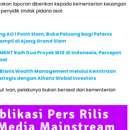
takan laporan diberikan kepada kementerian keuangan
penyidik tindak pidana asal.
g AO 1 Point Slam, Buka Peluang bagi Petenis
ampil di Ajang Grand Slam
ENT Raih Dua Proyek WtE di Indonesia, Percepat
bal
 Bisnis Wealth Management melalui Kemitraan
rategis dengan Allianz Global Investors
ut Ivan, pelakunya bukan berasal dari kementerian