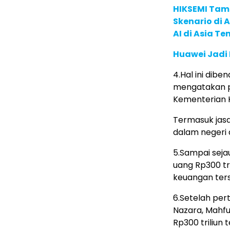
HIKSEMI Tam
Skenario di
AI di Asia T
Huawei Jadi
4.Hal ini dib
mengatakan pe
Kementerian
Termasuk jasa
dalam negeri d
5.Sampai seja
uang Rp300 tr
keuangan ter
6.Setelah per
Nazara, Mahf
Rp300 triliun