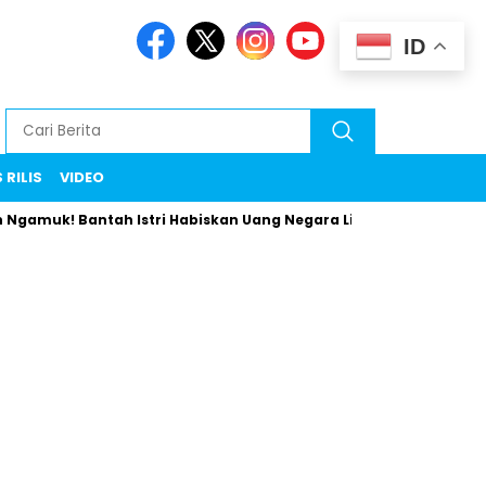
ID
 RILIS
VIDEO
! Bantah Istri Habiskan Uang Negara Liburan ke Eropa
Ua