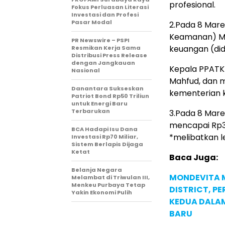
profesional.
Fokus Perluasan Literasi
Investasi dan Profesi
Pasar Modal
2.Pada 8 Mare
Keamanan) Ma
PR Newswire – PSPI
keuangan (did
Resmikan Kerja Sama
Distribusi Press Release
dengan Jangkauan
Kepala PPATK
Nasional
Mahfud, dan m
Danantara Sukseskan
kementerian ke
Patriot Bond Rp50 Triliun
untuk Energi Baru
Terbarukan
3.Pada 8 Mar
mencapai Rp30
BCA Hadapi Isu Dana
*melibatkan l
Investasi Rp70 Miliar,
Sistem Berlapis Dijaga
Ketat
Baca Juga:
Belanja Negara
MONDEVITA 
Melambat di Triwulan III,
Menkeu Purbaya Tetap
DISTRICT, P
Yakin Ekonomi Pulih
KEDUA DALA
BARU