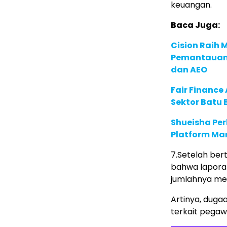
keuangan.
Baca Juga:
Cision Raih
Pemantauan d
dan AEO
Fair Financ
Sektor Batu 
Shueisha Pe
Platform Ma
7.Setelah ber
bahwa lapora
jumlahnya me
Artinya, duga
terkait pegaw