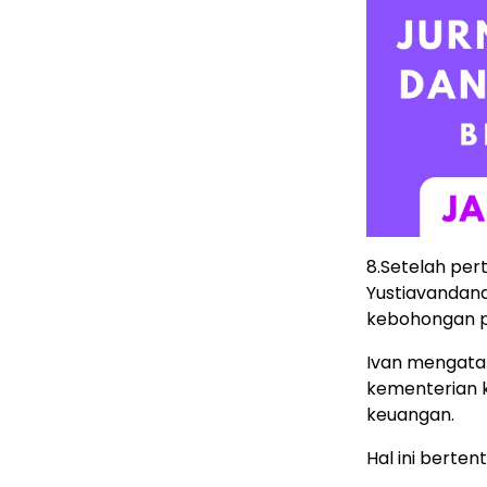
8.Setelah pe
Yustiavandana
kebohongan p
Ivan mengata
kementerian k
keuangan.
Hal ini berte