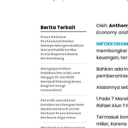
Oleh:
Anthon
Berita Terkait
Economy and 
Press Release
Profesional Dinilai
INFOEKONOM
Mampu Mengendalikan
Narasi Publik Ketika
membongkar d
Krisis Reputasi Mulai
keuangan, ter
Berkembang
Bahkan ada i
Mengapa Diskon
Publikasi Persrilis.com
pemberantasa
Hingga 31 Juli 2026
Menjadi Peluang Emas
Bagi Strategi
Alasannya seb
Komunikasi
1.Pada 7 Mare
Persrilis.com Resmi
Kolaborasi dengan New
Rafael Alun Tr
Media Network untuk
Perkuat Press Release
Termasuk kons
Berbasis Algoritma
miliar, karen
PROPAMI Surabaya Raya