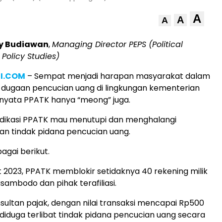
A
A
A
y Budiawan
,
Managing Director PEPS (Political
Policy Studies)
I.COM
– Sempat menjadi harapan masyarakat dalam
ugaan pencucian uang di lingkungan kementerian
nyata PPATK hanya “meong” juga.
ndikasi PPATK mau menutupi dan menghalangi
n tindak pidana pencucian uang.
agai berikut.
t 2023, PPATK memblokir setidaknya 40 rekening milik
isambodo dan pihak terafiliasi.
ultan pajak, dengan nilai transaksi mencapai Rp500
a diduga terlibat tindak pidana pencucian uang secara