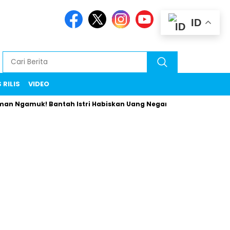
ID
 RILIS
VIDEO
muk! Bantah Istri Habiskan Uang Negara Liburan ke Eropa