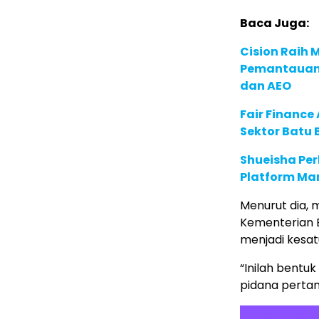
Baca Juga:
Cision Raih
Pemantauan d
dan AEO
Fair Financ
Sektor Batu 
Shueisha Pe
Platform Ma
Menurut dia, 
Kementerian 
menjadi kesat
“Inilah bentu
pidana pertam