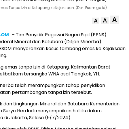
as Tanpa Izin di Ketapang ke Kejaksaan. (Dok. Esdm.go.id)
A
A
A
.COM
– Tim Penyidik Pegawai Negeri Sipil (PPNS)
nderal Mineral dan Batubara (Ditjen Minerba)
ESDM menyerahkan kasus tambang emas ke Kejaksaan
ng.
 emas tanpa izin di Ketapang, Kalimantan Barat
melibatkam tersangka WNA asal Tiongkok, YH.
Minerba telah merampungkan tahap penyidikan
atan pertambangan tanpa izin tersebut.
ik dan Lingkungan Mineral dan Batubara Kementerian
o Suryo Herdadi menyampaikan hal itu dalam
 di Jakarta, Selasa (9/7/2024).