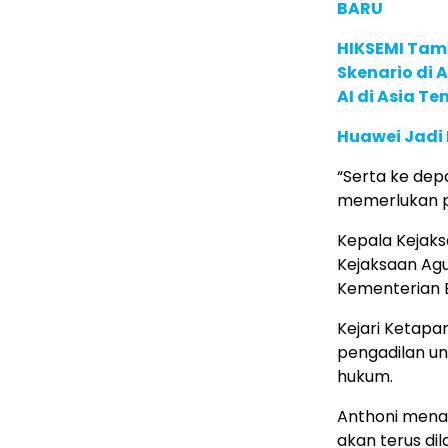
BARU
HIKSEMI Tam
Skenario di
AI di Asia T
Huawei Jadi
“Serta ke depa
memerlukan p
Kepala Kejaks
Kejaksaan Ag
Kementerian 
Kejari Ketapa
pengadilan u
hukum.
Anthoni mena
akan terus dil