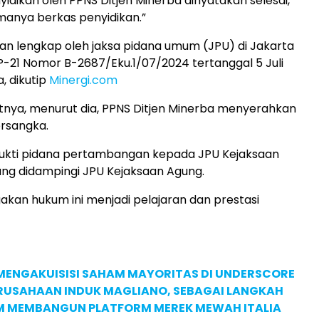
idikan oleh PPNS Ditjen Minerba dinyatakan selesai,
manya berkas penyidikan.”
an lengkap oleh jaksa pidana umum (JPU) di Jakarta
 P-21 Nomor B-2687/Eku.1/07/2024 tertanggal 5 Juli
, dikutip
Minergi.com
tnya, menurut dia, PPNS Ditjen Minerba menyerahkan
rsangka.
ukti pidana pertambangan kepada JPU Kejaksaan
ng didampingi JPU Kejaksaan Agung.
kan hukum ini menjadi pelajaran dan prestasi
MENGAKUISISI SAHAM MAYORITAS DI UNDERSCORE
ERUSAHAAN INDUK MAGLIANO, SEBAGAI LANGKAH
M MEMBANGUN PLATFORM MEREK MEWAH ITALIA