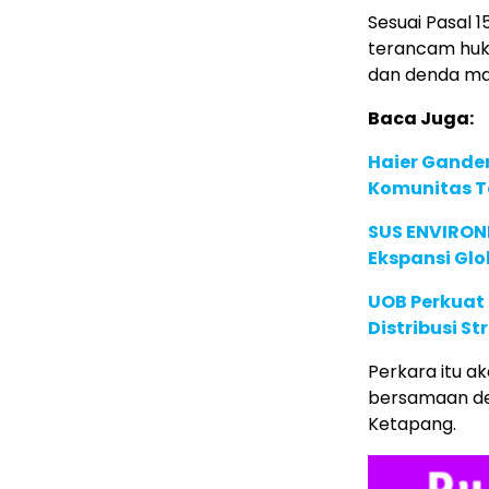
Sesuai Pasal
terancam huk
dan denda mak
Baca Juga:
Haier Ganden
Komunitas T
SUS ENVIRONM
Ekspansi Glo
UOB Perkuat
Distribusi St
Perkara itu a
bersamaan den
Ketapang.