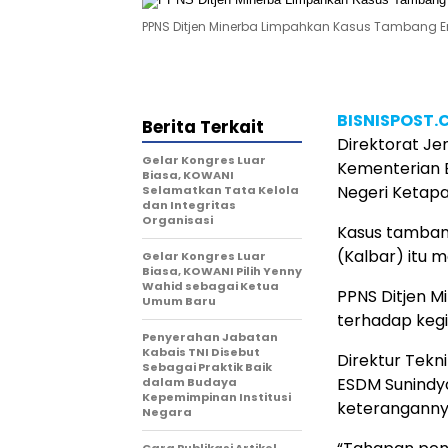
PPNS Ditjen Minerba Limpahkan Kasus Tambang Em
BISNISPOST
Berita Terkait
Direktorat Je
Gelar Kongres Luar
Kementerian 
Biasa, KOWANI
Negeri Ketapa
Selamatkan Tata Kelola
dan Integritas
Organisasi
Kasus tambang
(Kalbar) itu 
Gelar Kongres Luar
Biasa, KOWANI Pilih Yenny
Wahid sebagai Ketua
PPNS Ditjen 
Umum Baru
terhadap kegi
Penyerahan Jabatan
Kabais TNI Disebut
Direktur Tekn
Sebagai Praktik Baik
ESDM Sunindy
dalam Budaya
Kepemimpinan Institusi
keterangannya
Negara