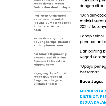
“Tahapan peny
Cara Publikasi Artikel
Mahasiswa di Media
dengan diteri
Online dan Manfaatnya
“Dan dinyatak
PWI Pusat Aksi Donasi
Kemanusiaan untuk
melalui Surat
Provinsi Sumatera Barat,
2024,” katanya
Sumatera Utara dan
Aceh
Tahap selanju
PPT ET dan Bayang-
penahanan te
Bayang Korupsi Global di
Balik Diplomasi Energi
Dan barang b
Pertamina Diguncang
Negeri Ketapa
Skandal Rp285 Triliun,
Dampak ke Investasi
Migas Disorot
“Upaya penega
bersama.”
Kejagung: Riza Chalid
Mangkir, Diduga di
Singapura, Segera
Baca Juga:
Dijemput Paksa
MONDEVITA 
DISTRICT, P
KEDUA DALA